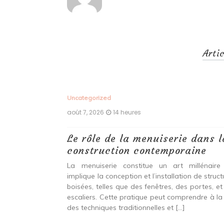
Arti
Uncategorized
août 7, 2026
14 heures
 antiques :
Le rôle de la menuiserie dans l
construction contemporaine
ine ancien qui
La menuiserie constitue un art millénaire
stallation de
implique la conception et l’installation de struc
s fenêtres, des
boisées, telles que des fenêtres, des portes, et
eut inclure à la
escaliers. Cette pratique peut comprendre à la 
ionnelles et
des techniques traditionnelles et […]