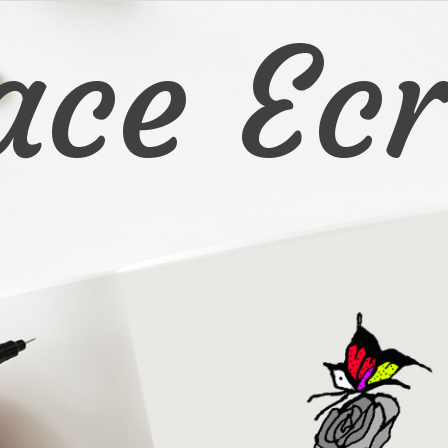
ace Ecr