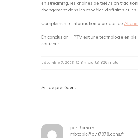
en streaming, les chaînes de télévision traditio
changement dans les modèles d’affaires et les s
Complément d’information à propos de
Abonn
En conclusion, l’IPTV est une technologie en p
contenus.
8 mois
826 mots
décembre 7, 2025
Navigation
Article précédent
de
l’article
par
Romain
mixtopic@dylt7978.odns.fr