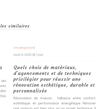
cles similaires
Uncategorized
Unc
août 6, 2026
1 jour
aoû
a
Quels choix de matériaux,
Ét
d’agencements et de techniques
tr
privilégier pour réussir une
 qui
Qu
rénovation esthétique, durable et
tures
pro
personnalisée
 des
se
fois
int
Rénovation de maison : l’alliance entre confort,
spé
esthétique et performance énergétique Rénover
Ava
une maison est bien plus qu’un projet technique. Il