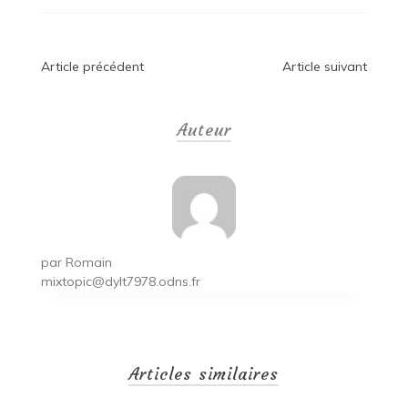
Navigation
Article précédent
Article suivant
de
Auteur
l’article
par
Romain
mixtopic@dylt7978.odns.fr
Articles similaires