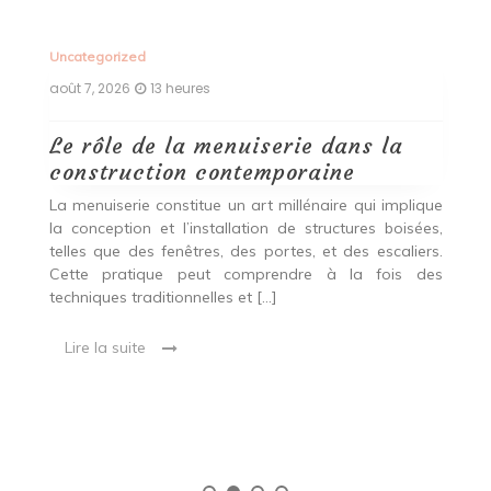
Uncategorized
Un
août 7, 2026
13 heures
ao
Le rôle de la menuiserie dans la
Q
construction contemporaine
d
p
nde
La menuiserie constitue un art millénaire qui implique
r
es,
la conception et l’installation de structures boisées,
p
 Ce
telles que des fenêtres, des portes, et des escaliers.
es
Cette pratique peut comprendre à la fois des
R
techniques traditionnelles et […]
e
ma
Lire la suite
es
qu