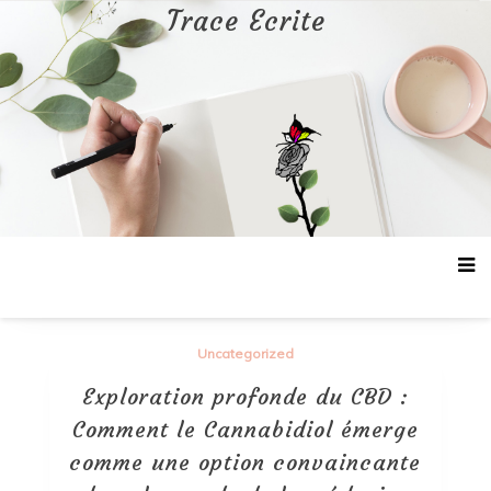
Aller
Trace Ecrite
au
contenu
Uncategorized
Exploration profonde du CBD :
Comment le Cannabidiol émerge
comme une option convaincante