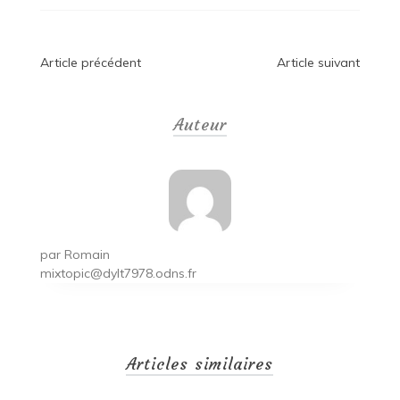
Navigation
Article précédent
Article suivant
de
Auteur
l’article
par
Romain
mixtopic@dylt7978.odns.fr
Articles similaires