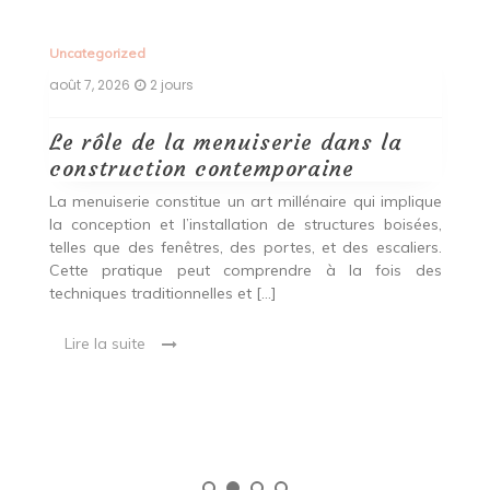
Uncategorized
Un
août 7, 2026
2 jours
ao
Le rôle de la menuiserie dans la
Q
construction contemporaine
d
p
nde
La menuiserie constitue un art millénaire qui implique
r
es,
la conception et l’installation de structures boisées,
p
 Ce
telles que des fenêtres, des portes, et des escaliers.
es
Cette pratique peut comprendre à la fois des
R
techniques traditionnelles et […]
e
ma
Lire la suite
es
qu