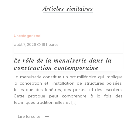
Articles similaires
Uncategorized
Un
août 7, 2026
16 heures
ao
Le rôle de la menuiserie dans la
Q
construction contemporaine
d
p
nde
La menuiserie constitue un art millénaire qui implique
r
es,
la conception et l’installation de structures boisées,
p
 Ce
telles que des fenêtres, des portes, et des escaliers.
es
Cette pratique peut comprendre à la fois des
R
techniques traditionnelles et […]
e
ma
Lire la suite
es
qu