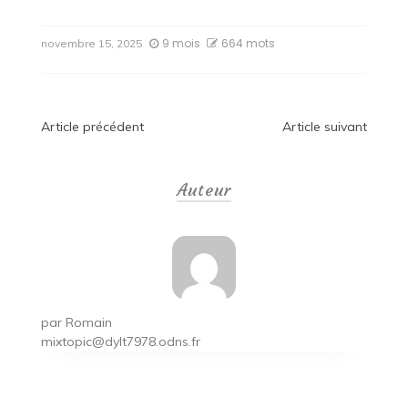
9 mois
664 mots
novembre 15, 2025
Navigation
Article précédent
Article suivant
de
Auteur
l’article
par
Romain
mixtopic@dylt7978.odns.fr