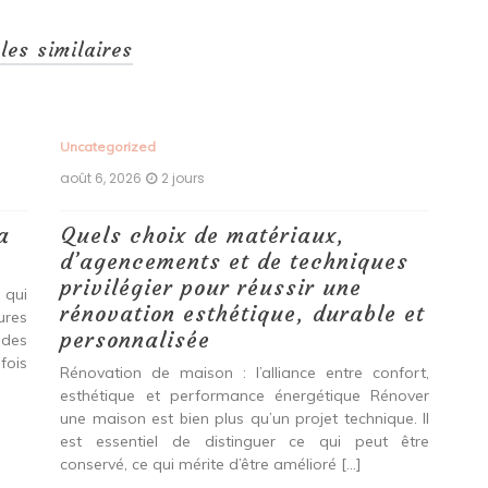
cles similaires
Uncategorized
Unc
août 6, 2026
2 jours
aoû
a
Quels choix de matériaux,
Ét
d’agencements et de techniques
tr
privilégier pour réussir une
 qui
Qu
rénovation esthétique, durable et
tures
pro
personnalisée
 des
se
fois
int
Rénovation de maison : l’alliance entre confort,
spé
esthétique et performance énergétique Rénover
Ava
une maison est bien plus qu’un projet technique. Il
est essentiel de distinguer ce qui peut être
L
conservé, ce qui mérite d’être amélioré […]