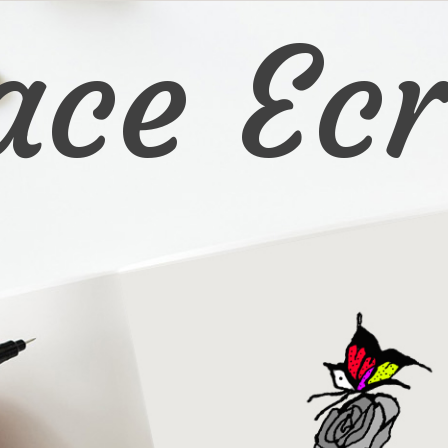
ace Ecr