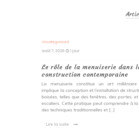
Arti
Uncategorized
août 7, 2026
1 jour
 antiques :
Le rôle de la menuiserie dans l
construction contemporaine
ine ancien qui
La menuiserie constitue un art millénaire
stallation de
implique la conception et l’installation de struc
s fenêtres, des
boisées, telles que des fenêtres, des portes, et
eut inclure à la
escaliers. Cette pratique peut comprendre à la 
ionnelles et
des techniques traditionnelles et […]
Lire la suite