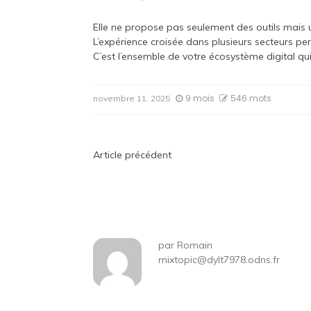
Elle ne propose pas seulement des outils mais 
L’expérience croisée dans plusieurs secteurs p
C’est l’ensemble de votre écosystème digital qu
9 mois
546 mots
novembre 11, 2025
Navigation
Article précédent
de
l’article
par
Romain
mixtopic@dylt7978.odns.fr