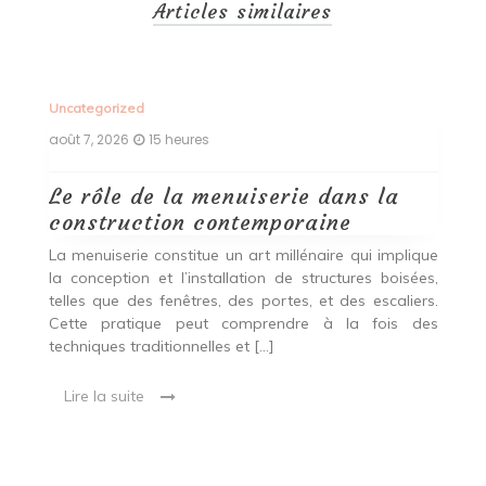
Articles similaires
Uncategorized
Un
août 7, 2026
15 heures
ao
Le rôle de la menuiserie dans la
Q
construction contemporaine
d
p
nde
La menuiserie constitue un art millénaire qui implique
r
es,
la conception et l’installation de structures boisées,
p
 Ce
telles que des fenêtres, des portes, et des escaliers.
es
Cette pratique peut comprendre à la fois des
R
techniques traditionnelles et […]
e
ma
Lire la suite
es
qu