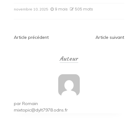
9 mois
505 mots
novembre 10, 2025
Navigation
Article précédent
Article suivant
de
Auteur
l’article
par
Romain
mixtopic@dylt7978.odns.fr