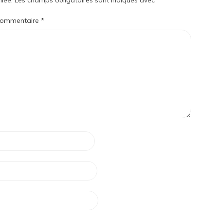
iée.
Les champs obligatoires sont indiqués avec
*
ommentaire
*