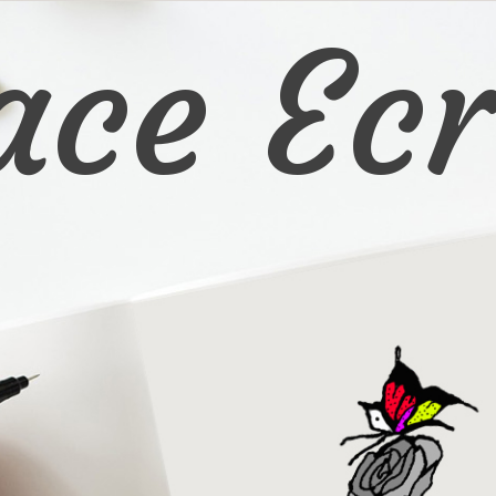
ace Ecr