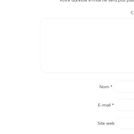
Votre adresse e-mail ne sera pas publ
C
Nom
*
E-mail
*
Site web