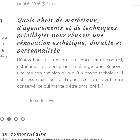
août 6, 2026
2 jours
aoû
a
Quels choix de matériaux,
Ét
d’agencements et de techniques
tr
privilégier pour réussir une
 qui
Qu
rénovation esthétique, durable et
tures
pro
personnalisée
 des
se
fois
int
Rénovation de maison : l’alliance entre confort,
spé
esthétique et performance énergétique Rénover
Ava
une maison est bien plus qu’un projet technique. Il
est essentiel de distinguer ce qui peut être
L
conservé, ce qui mérite d’être amélioré […]
Lire la suite
r un commentaire