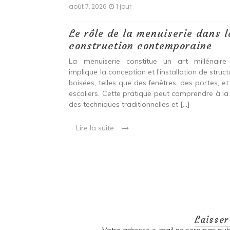
août 7, 2026
1 jour
 antiques :
Le rôle de la menuiserie dans l
construction contemporaine
ine ancien qui
La menuiserie constitue un art millénaire
stallation de
implique la conception et l’installation de struc
s fenêtres, des
boisées, telles que des fenêtres, des portes, et
eut inclure à la
escaliers. Cette pratique peut comprendre à la 
ionnelles et
des techniques traditionnelles et […]
Lire la suite
Laisse