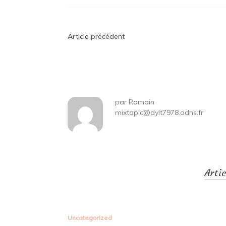
Navigation
Article précédent
de
l’article
par
Romain
mixtopic@dylt7978.odns.fr
Arti
Uncategorized