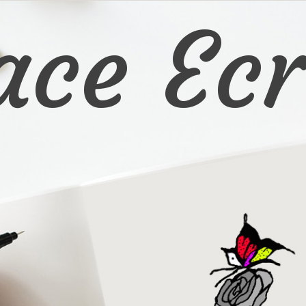
ace Ecr